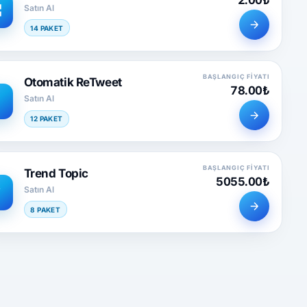
Satın Al
14 PAKET
BAŞLANGIÇ FIYATI
Otomatik ReTweet
78.00₺
Satın Al
12 PAKET
BAŞLANGIÇ FIYATI
Trend Topic
5055.00₺
Satın Al
8 PAKET