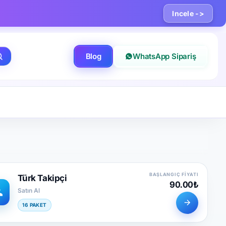
Incele ->
Blog
WhatsApp Sipariş
BAŞLANGIÇ FIYATI
Türk Takipçi
90.00₺
Satın Al
16 PAKET