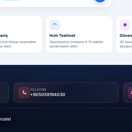
pariş
Hızlı Teslimat
Güven
rinize ihtiyaç duymadan
Siparişleriniz ortalama 0-15 dakika
3D Secu
iş verin.
içinde teslim edilir.
altyapıs
TELEFON
+905059194030
inizde!