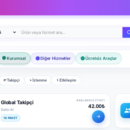
ri
Kurumsal
Diğer Hizmetler
Ücretsiz Araçlar
Takipçi
İzlenme
Etkileşim
BAŞLANGIÇ FIYATI
Global Takipçi
42.00₺
Satın Al
16 PAKET