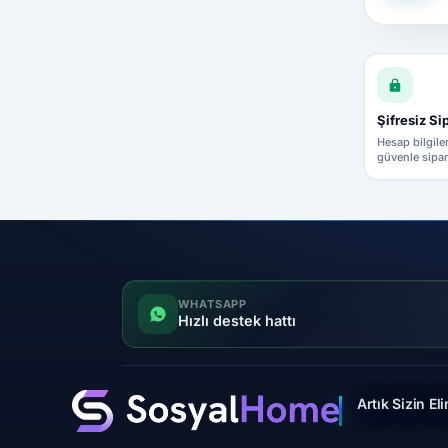
Şifresiz Si
Hesap bilgile
güvenle sipar
WHATSAPP
Hızlı destek hattı
Artık Sizin El