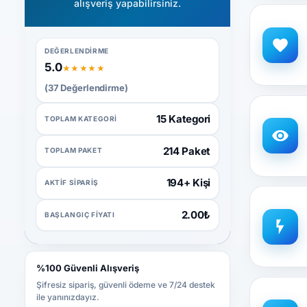
alışveriş yapabilirsiniz.
DEĞERLENDIRME
5.0
★★★★★
(37 Değerlendirme)
15 Kategori
TOPLAM KATEGORI
214 Paket
TOPLAM PAKET
194+ Kişi
AKTIF SIPARIŞ
2.00₺
BAŞLANGIÇ FIYATI
%100 Güvenli Alışveriş
Şifresiz sipariş, güvenli ödeme ve 7/24 destek
ile yanınızdayız.