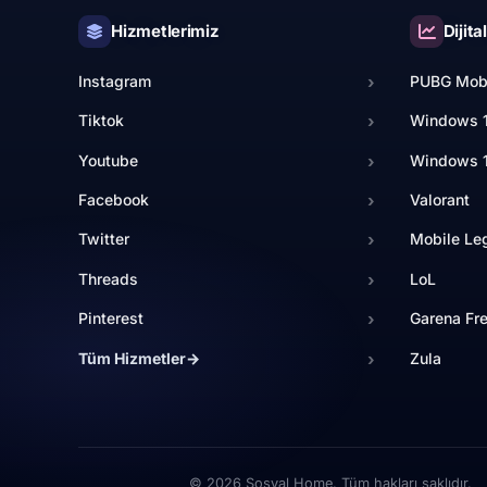
Hizmetlerimiz
Dijita
Instagram
›
PUBG Mob
Tiktok
›
Windows 
Youtube
›
Windows 
Facebook
›
Valorant
Twitter
›
Mobile Le
Threads
›
LoL
Pinterest
›
Garena Fre
Spotify
›
Zula
Tüm Hizmetler
→
›
Linkedin
›
Twitch
›
Telegram
›
© 2026 Sosyal Home. Tüm hakları saklıdır.