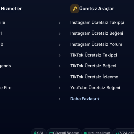
l Hizmetler
Ücretsiz Araçlar
ile
›
Instagram Ücretsiz Takipçi
11
›
Instagram Ücretsiz Beğeni
10
›
Instagram Ücretsiz Yorum
›
TikTok Ücretsiz Takipçi
gends
›
TikTok Ücretsiz Beğeni
›
TikTok Ücretsiz İzlenme
e Fire
›
YouTube Ücretsiz Beğeni
›
Daha Fazlası
→
SSL
Güvenli ödeme
Hızlı teslimat
7/24 de