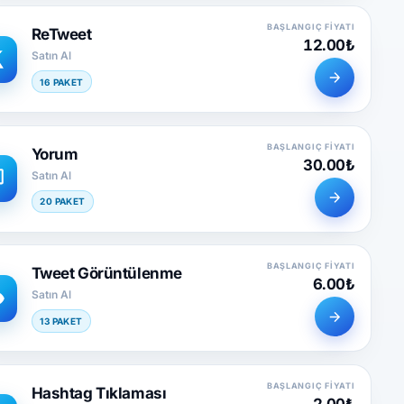
BAŞLANGIÇ FIYATI
ReTweet
12.00₺
Satın Al
16 PAKET
BAŞLANGIÇ FIYATI
Yorum
30.00₺
Satın Al
20 PAKET
BAŞLANGIÇ FIYATI
Tweet Görüntülenme
6.00₺
Satın Al
13 PAKET
BAŞLANGIÇ FIYATI
Hashtag Tıklaması
2.00₺