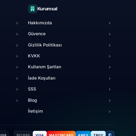
Kurumsal
›
Hakkımızda
›
›
Güvence
›
›
Gizlilik Politikası
›
›
KVKK
›
›
Kullanım Şartları
›
›
İade Koşulları
›
›
SSS
›
Blog
›
›
İletişim
›
stek
PCI DSS
VISA
MASTERCARD
AMEX
TROY