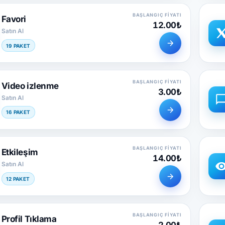
BAŞLANGIÇ FIYATI
Favori
12.00₺
Satın Al
19 PAKET
BAŞLANGIÇ FIYATI
Video izlenme
3.00₺
Satın Al
16 PAKET
BAŞLANGIÇ FIYATI
Etkileşim
14.00₺
Satın Al
12 PAKET
BAŞLANGIÇ FIYATI
Profil Tıklama
2.00₺