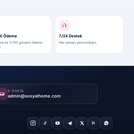
li Ödeme
7/24 Destek
re ile %100 güvenli ödeme
Her zaman yanınızdayız.
ı.
E-POSTA
admin@sosyalhome.com