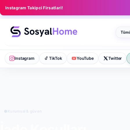
Instagram Takipci Firsatlari!
Katego
Instagram
TikTok
YouTube
Twitter
Ana Sayfa
/
İade Koşulları
Kurumsal & güven
İade Koşulları