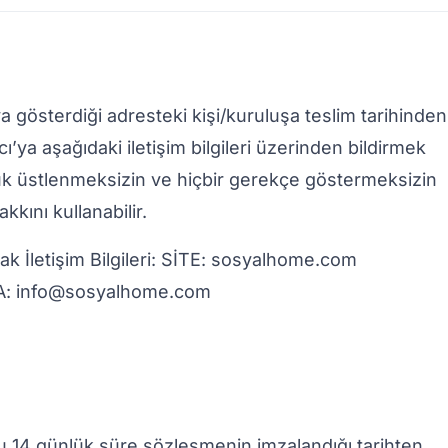
ya gösterdiği adresteki kişi/kuruluşa teslim tarihinden
cı’ya aşağıdaki iletişim bilgileri üzerinden bildirmek
luk üstlenmeksizin ve hiçbir gerekçe göstermeksizin
ını kullanabilir.
cak İletişim Bilgileri: SİTE: sosyalhome.com
A: info@sosyalhome.com
, bu 14 günlük süre sözleşmenin imzalandığı tarihten