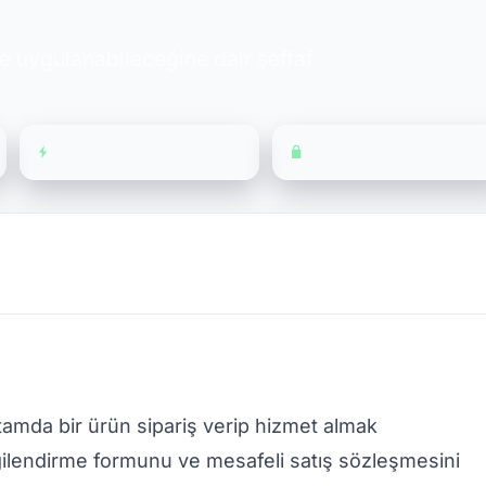
de uygulanabileceğine dair şeffaf
Dijital teslimat yapısı
Güvenli ödeme
tamda bir ürün sipariş verip hizmet almak
ilgilendirme formunu ve mesafeli satış sözleşmesini