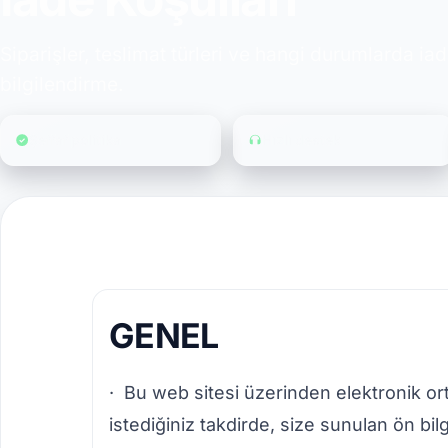
Siparişler, teslimat türleri ve hangi durumlarda ia
bilgilendirme.
Şeffaf politika
Hızlı destek
GENEL
· Bu web sitesi üzerinden elektronik or
istediğiniz takdirde, size sunulan ön b