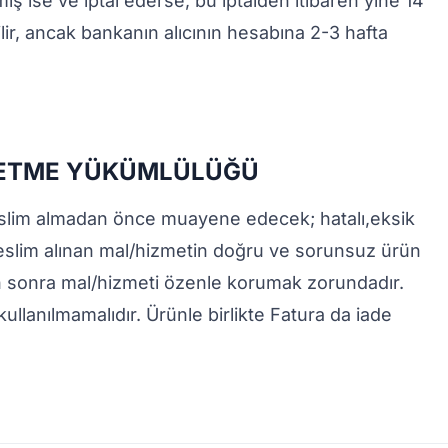
mış ise ve iptal ederse, bu iptalden itibaren yine 14
ir, ancak bankanın alıcının hesabına 2-3 hafta
 ETME YÜKÜMLÜLÜĞÜ
eslim almadan önce muayene edecek; hatalı,eksik
Teslim alınan mal/hizmetin doğru ve sorunsuz ürün
den sonra mal/hizmeti özenle korumak zorundadır.
llanılmamalıdır. Ürünle birlikte Fatura da iade