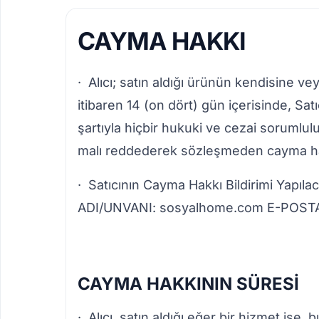
CAYMA HAKKI
· Alıcı; satın aldığı ürünün kendisine ve
itibaren 14 (on dört) gün içerisinde, Satı
şartıyla hiçbir hukuki ve cezai sorumlu
malı reddederek sözleşmeden cayma hakk
· Satıcının Cayma Hakkı Bildirimi Yapıla
ADI/UNVANI: sosyalhome.com E-POST
CAYMA HAKKININ SÜRESİ
· Alıcı, satın aldığı eğer bir hizmet ise