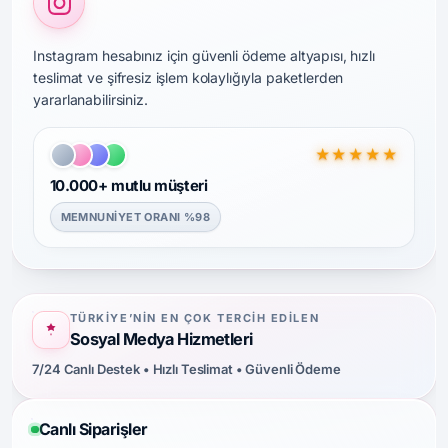
Instagram hesabınız için güvenli ödeme altyapısı, hızlı
teslimat ve şifresiz işlem kolaylığıyla paketlerden
yararlanabilirsiniz.
★★★★★
10.000+ mutlu müşteri
MEMNUNIYET ORANI %98
TÜRKIYE’NIN EN ÇOK TERCIH EDILEN
Sosyal Medya Hizmetleri
7/24 Canlı Destek • Hızlı Teslimat • Güvenli Ödeme
Canlı Siparişler