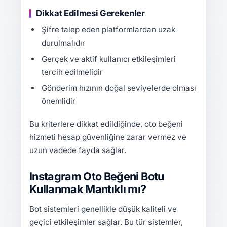
Dikkat Edilmesi Gerekenler
Şifre talep eden platformlardan uzak
durulmalıdır
Gerçek ve aktif kullanıcı etkileşimleri
tercih edilmelidir
Gönderim hızının doğal seviyelerde olması
önemlidir
Bu kriterlere dikkat edildiğinde, oto beğeni
hizmeti hesap güvenliğine zarar vermez ve
uzun vadede fayda sağlar.
Instagram Oto Beğeni Botu
Kullanmak Mantıklı mı?
Bot sistemleri genellikle düşük kaliteli ve
geçici etkileşimler sağlar. Bu tür sistemler,