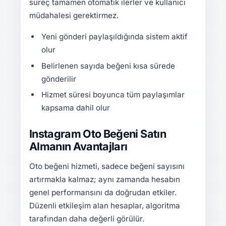
süreç tamamen otomatik ilerler ve kullanıcı
müdahalesi gerektirmez.
Yeni gönderi paylaşıldığında sistem aktif
olur
Belirlenen sayıda beğeni kısa sürede
gönderilir
Hizmet süresi boyunca tüm paylaşımlar
kapsama dahil olur
Instagram Oto Beğeni Satın
Almanın Avantajları
Oto beğeni hizmeti, sadece beğeni sayısını
artırmakla kalmaz; aynı zamanda hesabın
genel performansını da doğrudan etkiler.
Düzenli etkileşim alan hesaplar, algoritma
tarafından daha değerli görülür.