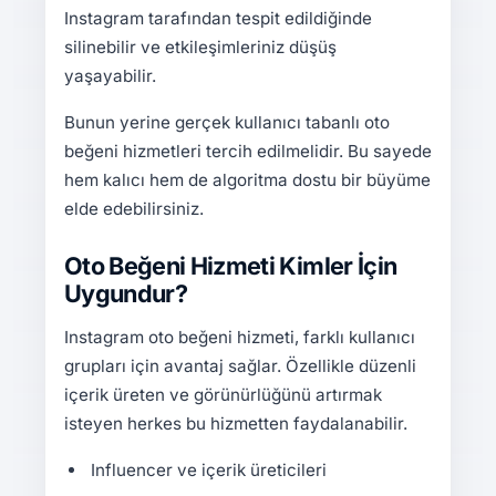
Instagram tarafından tespit edildiğinde
silinebilir ve etkileşimleriniz düşüş
yaşayabilir.
Bunun yerine gerçek kullanıcı tabanlı oto
beğeni hizmetleri tercih edilmelidir. Bu sayede
hem kalıcı hem de algoritma dostu bir büyüme
elde edebilirsiniz.
Oto Beğeni Hizmeti Kimler İçin
Uygundur?
Instagram oto beğeni hizmeti, farklı kullanıcı
grupları için avantaj sağlar. Özellikle düzenli
içerik üreten ve görünürlüğünü artırmak
isteyen herkes bu hizmetten faydalanabilir.
Influencer ve içerik üreticileri