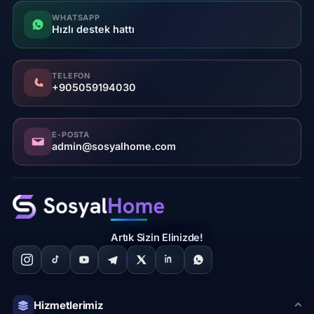
WHATSAPP
Hızlı destek hattı
TELEFON
+905059194030
E-POSTA
admin@sosyalhome.com
Artık Sizin Elinizde!
Hizmetlerimiz