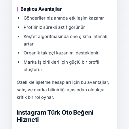
Başlıca Avantajlar
Gönderileriniz anında etkileşim kazanır
Profiliniz sürekli aktif görünür
Keşfet algoritmasında öne çıkma ihtimali
artar
Organik takipçi kazanımı desteklenir
Marka iş birlikleri için güçlü bir profil
oluşturur
Özellikle işletme hesapları için bu avantajlar,
satış ve marka bilinirliği açısından oldukça
kritik bir rol oynar.
Instagram Türk Oto Beğeni
Hizmeti