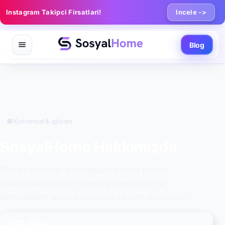
Instagram Takipci Firsatlari!
Incele ->
Blog
Ana Sayfa
/
SosyalHome Hakkımızda
Kurumsal & güven
SosyalHome Hakkımızda
Türkiye’nin önde gelen sosyal medya hizmet
platformlarından biri olarak güvenli, hızlı ve
sürdürülebilir dijital büyüme çözümleri sunuyoruz.
300.000+