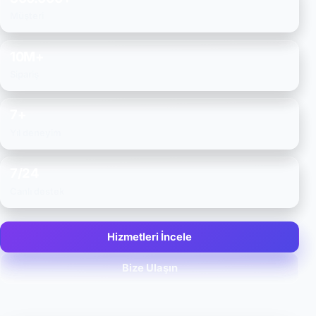
Müşteri
10M+
Sipariş
7+
Yıl deneyim
7/24
Canlı destek
Hizmetleri İncele
Bize Ulaşın