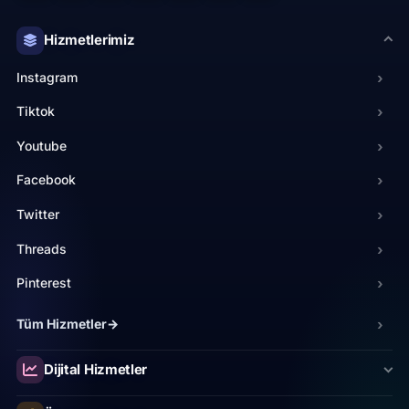
Hizmetlerimiz
Instagram
›
Tiktok
›
Youtube
›
Facebook
›
Twitter
›
Threads
›
Pinterest
›
Tüm Hizmetler
→
›
Spotify
›
Linkedin
›
Dijital Hizmetler
Twitch
›