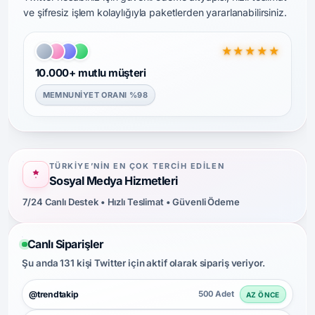
ve şifresiz işlem kolaylığıyla paketlerden yararlanabilirsiniz.
★★★★★
10.000+ mutlu müşteri
MEMNUNIYET ORANI %98
TÜRKIYE’NIN EN ÇOK TERCIH EDILEN
Sosyal Medya Hizmetleri
7/24 Canlı Destek • Hızlı Teslimat • Güvenli Ödeme
Canlı Siparişler
Şu anda 131 kişi Twitter için aktif olarak sipariş veriyor.
@trendtakip
500 Adet
AZ ÖNCE