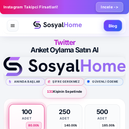
Instagram Takipci Firsatlari!
Incele ->
Blog
Twitter
Anket Oylama Satın Al
ANINDA BAŞLAR
ŞIFRE GEREKMEZ
GÜVENLI ÖDEME
131
Kişinin Sepetinde
100
250
500
ADET
ADET
ADET
80.00₺
140.00₺
185.00₺