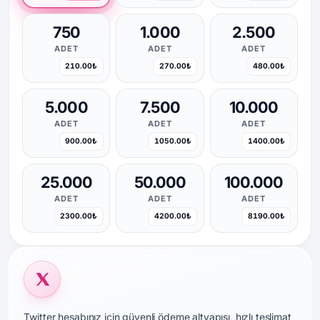
750
1.000
2.500
ADET
ADET
ADET
210.00₺
270.00₺
480.00₺
5.000
7.500
10.000
ADET
ADET
ADET
900.00₺
1050.00₺
1400.00₺
25.000
50.000
100.000
ADET
ADET
ADET
2300.00₺
4200.00₺
8190.00₺
Twitter hesabınız için güvenli ödeme altyapısı, hızlı teslimat