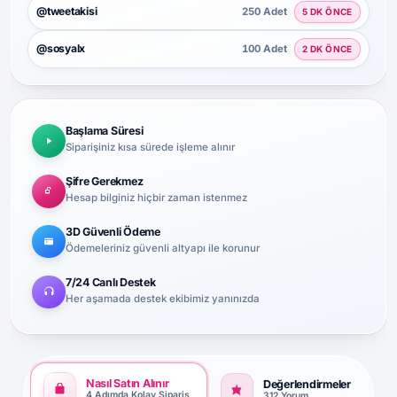
@tweetakisi
250 Adet
5 DK ÖNCE
@sosyalx
100 Adet
2 DK ÖNCE
Başlama Süresi
Siparişiniz kısa sürede işleme alınır
Şifre Gerekmez
Hesap bilginiz hiçbir zaman istenmez
3D Güvenli Ödeme
Ödemeleriniz güvenli altyapı ile korunur
7/24 Canlı Destek
Her aşamada destek ekibimiz yanınızda
Nasıl Satın Alınır
Değerlendirmeler
4 Adımda Kolay Sipariş
312 Yorum