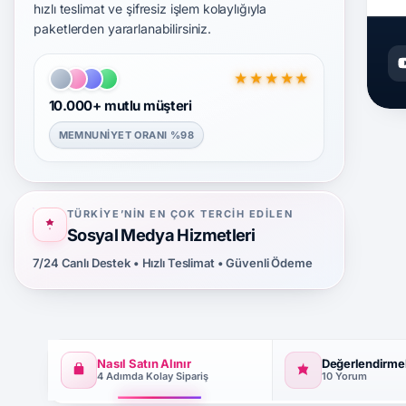
hızlı teslimat ve şifresiz işlem kolaylığıyla
paketlerden yararlanabilirsiniz.
★★★★★
10.000+ mutlu müşteri
MEMNUNIYET ORANI %98
TÜRKIYE’NIN EN ÇOK TERCIH EDILEN
Sosyal Medya Hizmetleri
7/24 Canlı Destek • Hızlı Teslimat • Güvenli Ödeme
Nasıl Satın Alınır
Değerlendirme
4 Adımda Kolay Sipariş
10 Yorum