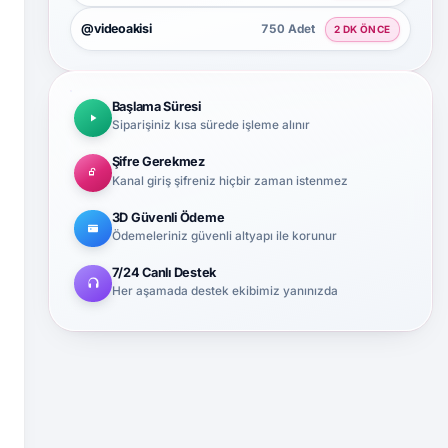
@videoakisi
750 Adet
2 DK ÖNCE
Başlama Süresi
Siparişiniz kısa sürede işleme alınır
Şifre Gerekmez
Kanal giriş şifreniz hiçbir zaman istenmez
3D Güvenli Ödeme
Ödemeleriniz güvenli altyapı ile korunur
7/24 Canlı Destek
Her aşamada destek ekibimiz yanınızda