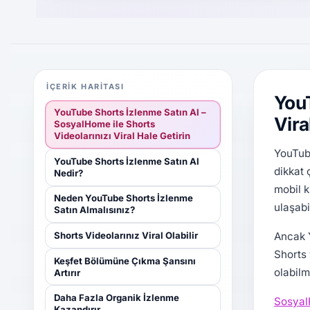
İÇERIK HARITASI
YouT
YouTube Shorts İzlenme Satın Al –
Vira
SosyalHome ile Shorts
Videolarınızı Viral Hale Getirin
YouTube
YouTube Shorts İzlenme Satın Al
dikkat 
Nedir?
mobil k
Neden YouTube Shorts İzlenme
ulaşabi
Satın Almalısınız?
Ancak 
Shorts Videolarınız Viral Olabilir
Shorts 
Keşfet Bölümüne Çıkma Şansını
olabilm
Artırır
Daha Fazla Organik İzlenme
Sosya
Kazandırır