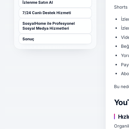
İzlenme Satın Al
Shorts 
7/24 Canlı Destek Hizmeti
İzl
SosyalHome ile Profesyonel
İzl
Sosyal Medya Hizmetleri
Vid
Sonuç
Beğ
Yor
Pay
Abo
Bu nede
YouT
Hızl
Organik