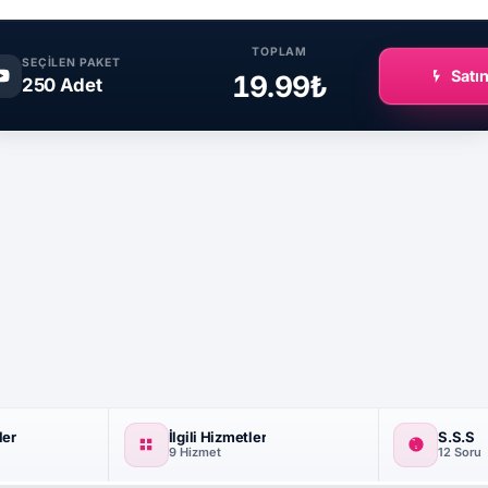
TOPLAM
SEÇILEN PAKET
Satın
19.99₺
250 Adet
ler
İlgili Hizmetler
S.S.S
9 Hizmet
12 Soru