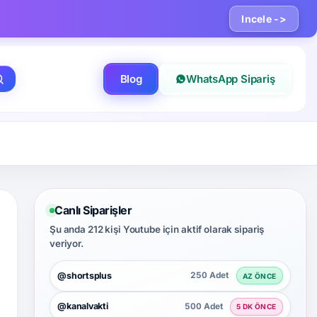
Incele ->
Blog
WhatsApp Sipariş
Canlı Siparişler
Şu anda 212 kişi Youtube için aktif olarak sipariş
veriyor.
@shortsplus
250 Adet
AZ ÖNCE
@kanalvakti
500 Adet
5 DK ÖNCE