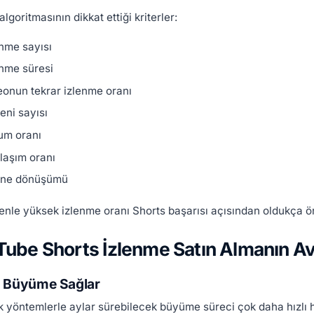
algoritmasının dikkat ettiği kriterler:
enme sayısı
enme süresi
eonun tekrar izlenme oranı
eni sayısı
um oranı
laşım oranı
ne dönüşümü
nle yüksek izlenme oranı Shorts başarısı açısından oldukça ön
ube Shorts İzlenme Satın Almanın Ava
ı Büyüme Sağlar
 yöntemlerle aylar sürebilecek büyüme süreci çok daha hızlı ha