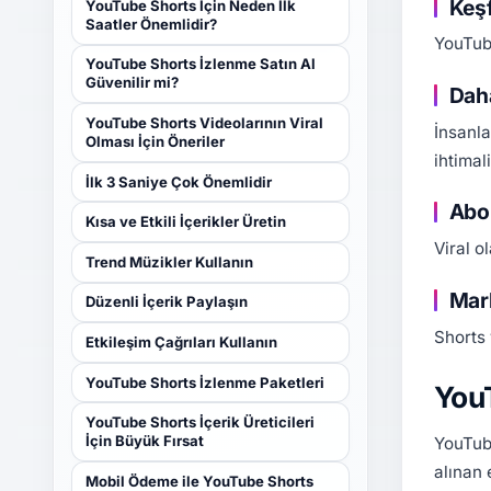
Keşf
YouTube Shorts İçin Neden İlk
Saatler Önemlidir?
YouTube
YouTube Shorts İzlenme Satın Al
Güvenilir mi?
Daha
YouTube Shorts Videolarının Viral
İnsanla
Olması İçin Öneriler
ihtimali
İlk 3 Saniye Çok Önemlidir
Abon
Kısa ve Etkili İçerikler Üretin
Viral o
Trend Müzikler Kullanın
Mark
Düzenli İçerik Paylaşın
Shorts 
Etkileşim Çağrıları Kullanın
YouTube Shorts İzlenme Paketleri
YouT
YouTube Shorts İçerik Üreticileri
İçin Büyük Fırsat
YouTube
alınan 
Mobil Ödeme ile YouTube Shorts