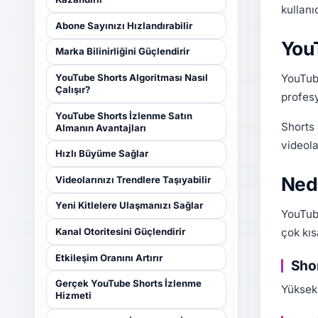
kullanı
Abone Sayınızı Hızlandırabilir
YouT
Marka Bilinirliğini Güçlendirir
YouTube
YouTube Shorts Algoritması Nasıl
Çalışır?
profes
YouTube Shorts İzlenme Satın
Shorts 
Almanın Avantajları
videola
Hızlı Büyüme Sağlar
Nede
Videolarınızı Trendlere Taşıyabilir
Yeni Kitlelere Ulaşmanızı Sağlar
YouTube
çok kıs
Kanal Otoritesini Güçlendirir
Etkileşim Oranını Artırır
Shor
Gerçek YouTube Shorts İzlenme
Yüksek 
Hizmeti