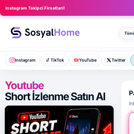
Instagram Takipci Firsatlari!
Katego
Instagram
TikTok
YouTube
Twitter
Youtube
P
Short İzlenme Satın Al
İh