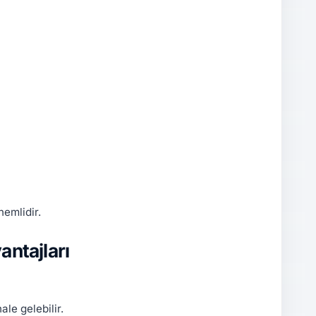
emlidir.
ntajları
le gelebilir.