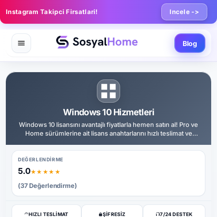
Instagram Takipci Firsatlari!
Incele ->
Blog
Windows 10 Hizmetleri
Windows 10 lisansını avantajlı fiyatlarla hemen satın al! Pro ve
Home sürümlerine ait lisans anahtarlarını hızlı teslimat ve
güvenli aktivasyon desteğiyle anınd
DEĞERLENDIRME
5.0
★★★★★
(37 Değerlendirme)
HIZLI TESLIMAT
ŞIFRESIZ
7/24 DESTEK