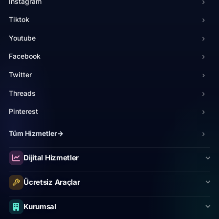
Instagram
›
Tiktok
›
Youtube
›
Facebook
›
Twitter
›
Threads
›
Pinterest
›
Tüm Hizmetler
→
›
Spotify
›
Linkedin
›
Dijital Hizmetler
Twitch
›
Ücretsiz Araçlar
Telegram
›
Kurumsal
Discord
›