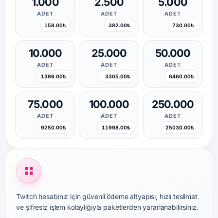
1.000
2.500
5.000
ADET
ADET
ADET
158.00₺
382.00₺
730.00₺
10.000
25.000
50.000
ADET
ADET
ADET
1399.00₺
3305.00₺
6460.00₺
75.000
100.000
250.000
ADET
ADET
ADET
9250.00₺
11998.00₺
25030.00₺
Twitch hesabınız için güvenli ödeme altyapısı, hızlı teslimat
ve şifresiz işlem kolaylığıyla paketlerden yararlanabilirsiniz.