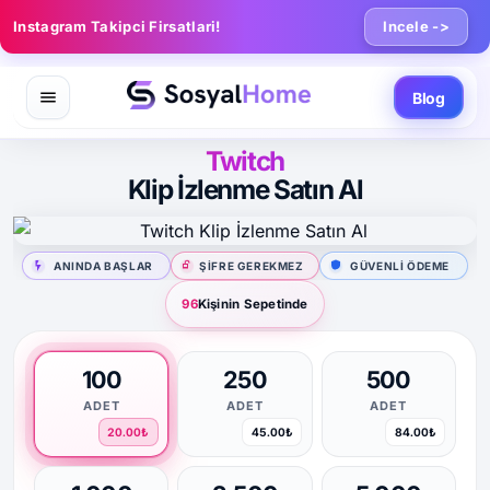
Instagram Takipci Firsatlari!
Incele ->
Blog
Twitch
Klip İzlenme Satın Al
ANINDA BAŞLAR
ŞIFRE GEREKMEZ
GÜVENLI ÖDEME
96
Kişinin Sepetinde
100
250
500
ADET
ADET
ADET
20.00₺
45.00₺
84.00₺