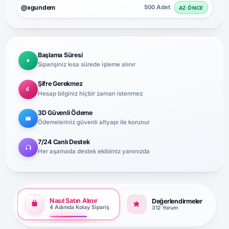
@xgundem
500 Adet
AZ ÖNCE
Başlama Süresi
Siparişiniz kısa sürede işleme alınır
Şifre Gerekmez
Hesap bilginiz hiçbir zaman istenmez
3D Güvenli Ödeme
Ödemeleriniz güvenli altyapı ile korunur
7/24 Canlı Destek
Her aşamada destek ekibimiz yanınızda
Nasıl Satın Alınır
Değerlendirmeler
4 Adımda Kolay Sipariş
312 Yorum