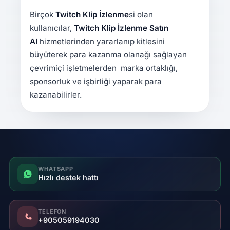
Birçok
Twitch Klip İzlenme
si olan
kullanıcılar,
Twitch Klip İzlenme Satın
Al
hizmetlerinden yararlanıp kitlesini
büyüterek para kazanma olanağı sağlayan
çevrimiçi işletmelerden marka ortaklığı,
sponsorluk ve işbirliği yaparak para
kazanabilirler.
WHATSAPP
Hızlı destek hattı
TELEFON
+905059194030