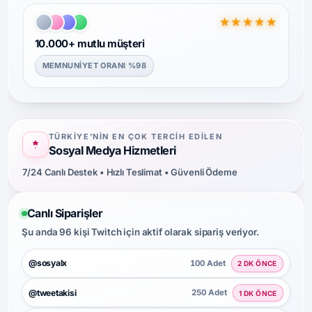
★★★★★
10.000+ mutlu müşteri
MEMNUNIYET ORANI %98
TÜRKIYE’NIN EN ÇOK TERCIH EDILEN
Sosyal Medya Hizmetleri
7/24 Canlı Destek • Hızlı Teslimat • Güvenli Ödeme
Canlı Siparişler
Şu anda 96 kişi Twitch için aktif olarak sipariş veriyor.
@sosyalx
100 Adet
2 DK ÖNCE
@tweetakisi
250 Adet
1 DK ÖNCE