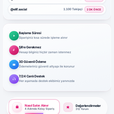
@elif.social
1.100 Takipçi
2 DK ÖNCE
Başlama Süresi
Siparişiniz kısa sürede işleme alınır
Şifre Gerekmez
Hesap bilginiz hiçbir zaman istenmez
3D Güvenli Ödeme
Ödemeleriniz güvenli altyapı ile korunur
7/24 Canlı Destek
Her aşamada destek ekibimiz yanınızda
Nasıl Satın Alınır
Değerlendirmeler
4 Adımda Kolay Sipariş
312 Yorum