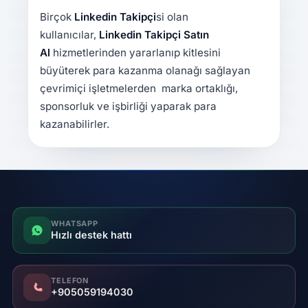
Birçok
Linkedin Takipçi
si olan
kullanıcılar,
Linkedin Takipçi Satın
Al
hizmetlerinden yararlanıp kitlesini
büyüterek para kazanma olanağı sağlayan
çevrimiçi işletmelerden marka ortaklığı,
sponsorluk ve işbirliği yaparak para
kazanabilirler.
WHATSAPP
Hızlı destek hattı
TELEFON
+905059194030