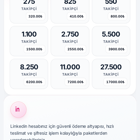
275
825
550
TAKIPÇI
TAKIPÇI
TAKIPÇI
320.00₺
410.00₺
800.00₺
1.100
2.750
5.500
TAKIPÇI
TAKIPÇI
TAKIPÇI
1500.00₺
2550.00₺
3900.00₺
8.250
11.000
27.500
TAKIPÇI
TAKIPÇI
TAKIPÇI
6200.00₺
7200.00₺
17000.00₺
Linkedin hesabınız için güvenli ödeme altyapısı, hızlı
teslimat ve şifresiz işlem kolaylığıyla paketlerden
yararlanabilirsiniz.