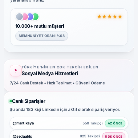
★★★★★
10.000+ mutlu müşteri
MEMNUNIYET ORANI %98
TÜRKIYE’NIN EN ÇOK TERCIH EDILEN
Sosyal Medya Hizmetleri
7/24 Canlı Destek • Hızlı Teslimat • Güvenli Ödeme
Canlı Siparişler
Şu anda 183 kişi Linkedin için aktif olarak sipariş veriyor.
@mert.kaya
550 Takipçi
AZ ÖNCE
@sedaaklc
825 Takipçi
5 DK ÖNCE