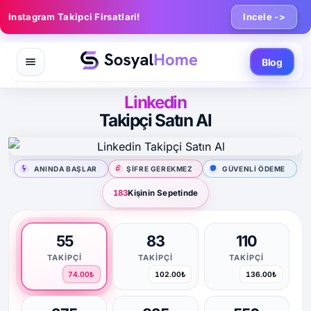
Instagram Takipci Firsatlari!
Incele ->
Blog
Linkedin
Takipçi Satın Al
ANINDA BAŞLAR
ŞIFRE GEREKMEZ
GÜVENLI ÖDEME
183
Kişinin Sepetinde
55
83
110
TAKIPÇI
TAKIPÇI
TAKIPÇI
74.00₺
102.00₺
136.00₺