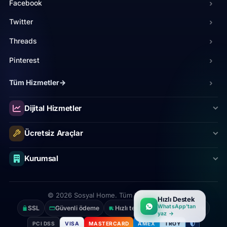
Facebook
›
Twitter
›
Threads
›
Pinterest
›
Tüm Hizmetler
→
›
Spotify
›
Linkedin
›
Dijital Hizmetler
Twitch
›
Ücretsiz Araçlar
Telegram
›
Kurumsal
Discord
›
Whatsapp
›
© 2026 Sosyal Home. Tüm hakları saklıdır.
Tumblr
›
Hızlı Destek
WhatsApp'tan
SSL
Güvenli ödeme
Hızlı teslimat
7/24 destek
yaz →
PCI DSS
VISA
MASTERCARD
AMEX
TROY