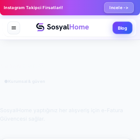
Instagram Takipci Firsatlari!
Incele ->
Blog
Ana Sayfa
/
E-FATURA
Kurumsal & güven
E-FATURA
SosyalHome yaptığınız her alışveriş için e-Fatura
Güvencesi sağlar.