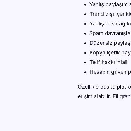
Yanlış paylaşım s
Trend dışı içerikl
Yanlış hashtag ku
Spam davranışla
Düzensiz payla
Kopya içerik pay
Telif hakkı ihlali
Hesabın güven p
Özellikle başka platf
erişim alabilir. Filigra