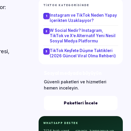
TIKTOK KATEGORISINDE
or:
Instagram ve TikTok Neden Yapay
İçerikten Uzaklaşıyor?
W Social Nedir? Instagram,
TikTok ve X’e Alternatif Yeni Nesil
Sosyal Medya Platformu
resi,
TikTok Keşfete Düşme Taktikleri
(2026 Güncel Viral Olma Rehberi)
Sosyal medyada büyüyün
Güvenli paketleri ve hizmetleri
hemen inceleyin.
Paketleri İncele
WHATSAPP DESTEK
7/24 hızlı yanıt — sipariş, kampanya ve