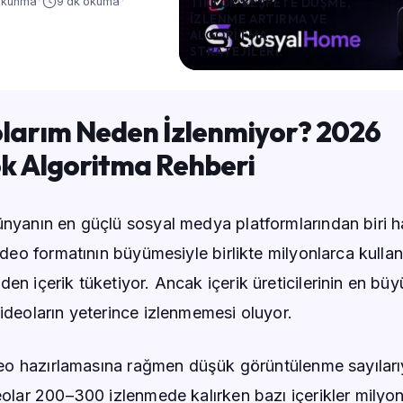
okunma
·
9 dk okuma
·
TIKTOK KEŞFETE DÜŞME,
IZLENME ARTIRMA VE
ALGORITMA
STRATEJILERI.
larım Neden İzlenmiyor? 2026
k Algoritma Rehberi
ünyanın en güçlü sosyal medya platformlarından biri h
video formatının büyümesiyle birlikte milyonlarca kullan
en içerik tüketiyor. Ancak içerik üreticilerinin en büy
videoların yeterince izlenmemesi oluyor.
video hazırlamasına rağmen düşük görüntülenme sayıları
deolar 200–300 izlenmede kalırken bazı içerikler milyon