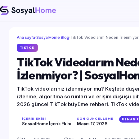
Ana sayfa
SosyalHome Blog
TikTok Videolarım Neden İzlenmiyo
TIKTOK
TikTok Videolarım Ned
İzlenmiyor? | SosyalH
TikTok videolarınız izlenmiyor mu? Keşfete dü
izlenme, algoritma sorunları ve erişim düşüşü gib
2026 güncel TikTok büyüme rehberi. TikTok vide
izlenmediğini öğrenin ve etkileşim artırma yöntem
İÇERIK EKIBI
SON GÜNCELLEME
UZMAN R
SosyalHome İçerik Ekibi
Mayıs 17, 2026