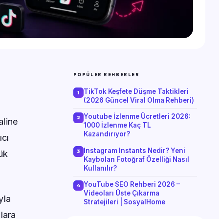
POPÜLER REHBERLER
TikTok Keşfete Düşme Taktikleri
(2026 Güncel Viral Olma Rehberi)
Youtube İzlenme Ücretleri 2026:
aline
1000 İzlenme Kaç TL
Kazandırıyor?
ıcı
Instagram Instants Nedir? Yeni
ük
Kaybolan Fotoğraf Özelliği Nasıl
Kullanılır?
YouTube SEO Rehberi 2026 –
Videoları Üste Çıkarma
yla
Stratejileri | SosyalHome
lara