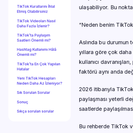
ulaşabiliyor. Bu nokta
TikTok Kurallarını İhlal
Etmiş Olabilirsiniz
TikTok Videoları Nasıl
“Neden benim TikTok 
Daha Fazla İzlenir?
TikTok’ta Paylaşım
Saatleri Önemli mi?
Aslında bu durumun te
Hashtag Kullanımı Hâlâ
yıllara göre çok daha g
Önemli mi?
kullanıcı davranışları,
TikTok’ta En Çok Yapılan
Hatalar
faktörü aynı anda değ
Yeni TikTok Hesapları
Neden Daha Az İzleniyor?
2026 itibarıyla TikTo
Sık Sorulan Sorular
paylaşması yeterli de
Sonuç
saatlerde paylaşılması
Sıkça sorulan sorular
Bu rehberde TikTok vi