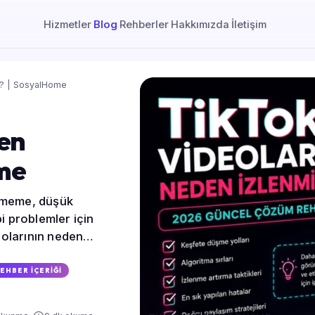
Hizmetler
Blog
Rehberler
Hakkımızda
İletişim
r? | SosyalHome
en
ome
şememe, düşük
i problemler için
olarının neden
lerini keşfedin.
EHBER IÇERIĞI