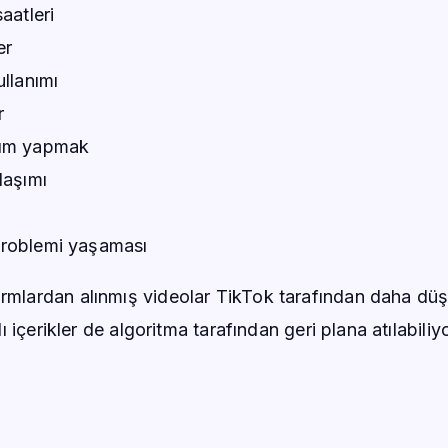
aatleri
er
llanımı
r
şım yapmak
laşımı
roblemi yaşaması
ormlardan alınmış videolar TikTok tarafından daha dü
nlı içerikler de algoritma tarafından geri plana atılabiliyo