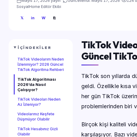
Mayıs 17, 2026 yayın
·
Güncellendi: Mayıs 17, 2026
·
124 
SosyalHome Editör Ekibi
𝕏
in
W
⎘
TikTok Video
İÇINDEKILER
Güncel TikTo
TikTok Videolarım Neden
İzlenmiyor? 2026 Güncel
TikTok Algoritma Rehberi
TikTok son yıllarda d
TikTok Algoritması
2026’da Nasıl
geldi. Özellikle kısa 
Çalışıyor?
her gün TikTok üzerind
TikTok Videoları Neden
Az İzleniyor?
problemlerinden biri 
Videolarınız Keşfete
Düşmüyor Olabilir
Birçok kişi kaliteli 
TikTok Hesabınız Gizli
karşılaşıyor. Bazı vi
Olabilir