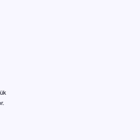
şük
r.