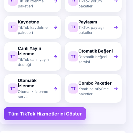
→
→
TT
TT
TikTok izlenme
TikTok yorum
paketleri
paketleri
Kaydetme
Paylaşım
→
→
TT
TT
TikTok kaydetme
TikTok paylaşım
paketleri
paketleri
Canlı Yayın
Otomatik Beğeni
İzlenme
→
→
TT
TT
Otomatik beğeni
TikTok canlı yayın
servisi
desteği
Otomatik
Combo Paketler
İzlenme
→
→
TT
TT
Kombine büyüme
Otomatik izlenme
paketleri
servisi
Tüm TikTok Hizmetlerini Göster