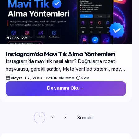
INSTAGRAM
Instagram’da Mavi Tik Alma Yöntemleri
Instagram’da mavi tik nasıl alınır? Doğrulama rozeti
başvurusu, gerekli şartlar, Meta Verified sistemi, mavi
tik alma ipuçları ve reddedilen başvurular için çözüm…
Mayıs 17, 2026
·
136 okunma
·
5 dk
Devamını Oku
1
2
3
Sonraki
Yazı
sayfalandırması
Yan sütun