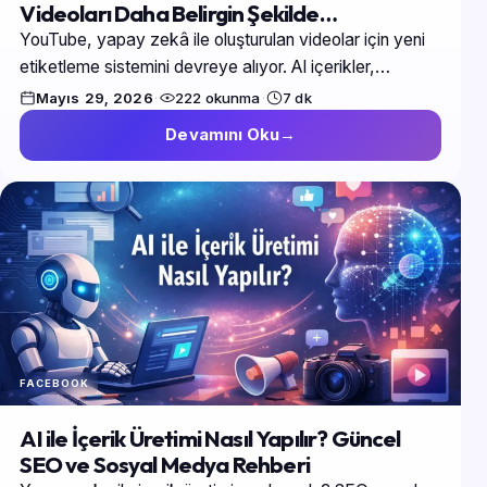
Videoları Daha Belirgin Şekilde
Etiketleyecek
YouTube, yapay zekâ ile oluşturulan videolar için yeni
etiketleme sistemini devreye alıyor. AI içerikler,
deepfake videolar ve YouTube algoritmasının geleceği
Mayıs 29, 2026
·
222 okunma
·
7 dk
hakkında tüm…
Devamını Oku
FACEBOOK
AI ile İçerik Üretimi Nasıl Yapılır? Güncel
SEO ve Sosyal Medya Rehberi