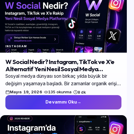
INSTAGRAM
W Social Nedir? Instagram, TikTok ve X’e
Alternatif Yeni Nesil Sosyal Medya
Platformu
Sosyal medya dünyası son birkaç yılda büyük bir
değişim yaşamaya başladı. Bir zamanlar organik erişim
ve gerçek kullanıcı etkileşimi üzerine kurulu olan…
Mayıs 19, 2026
·
135 okunma
·
8 dk
Devamını Oku