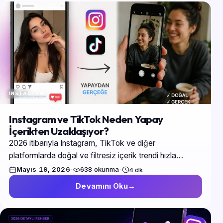
INSTAGRAM
Instagram ve TikTok Neden Yapay
İçerikten Uzaklaşıyor?
2026 itibarıyla Instagram, TikTok ve diğer
platformlarda doğal ve filtresiz içerik trendi hızla
büyüyor. Kullanıcılar artık daha gerçek, spontane ve
Mayıs 19, 2026
·
638 okunma
·
4 dk
samimi paylaşımları…
Devamını Oku