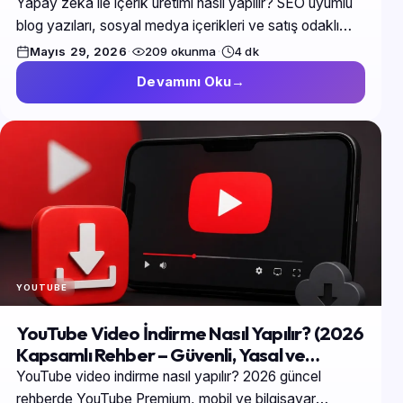
Yapay zeka ile içerik üretimi nasıl yapılır? SEO uyumlu
blog yazıları, sosyal medya içerikleri ve satış odaklı
metinler hazırlamak için en güncel…
Mayıs 29, 2026
·
209 okunma
·
4 dk
Devamını Oku
YOUTUBE
YouTube Video İndirme Nasıl Yapılır? (2026
Kapsamlı Rehber – Güvenli, Yasal ve
Alternatif Yöntemler)
YouTube video indirme nasıl yapılır? 2026 güncel
rehberde YouTube Premium, mobil ve bilgisayar