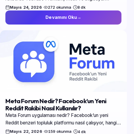
üzerinden çevrimdışı izleme yöntemleri, kalite
Mayıs 24, 2026
·
272 okunma
·
8 dk
seçenekleri ve güvenlik detayları…
Devamını Oku
FACEBOOK
Meta Forum Nedir? Facebook’un Yeni
Reddit Rakibi Nasıl Kullanılır?
Meta Forum uygulaması nedir? Facebook’un yeni
Reddit benzeri topluluk platformu nasıl çalışıyor, hangi
özellikleri sunuyor ve neden gündem oldu? İşte 2026
Mayıs 22, 2026
·
159 okunma
·
4 dk