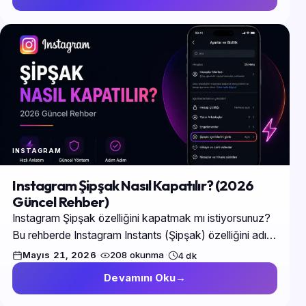
INSTAGRAM
Instagram Şipşak Nasıl Kapatılır? (2026
Güncel Rehber)
Instagram Şipşak özelliğini kapatmak mı istiyorsunuz?
Bu rehberde Instagram Instants (Şipşak) özelliğini adım
adım nasıl devre dışı bırakabileceğinizi detaylı şekilde
Mayıs 21, 2026
·
208 okunma
·
4 dk
anlatıyoruz.
Devamını Oku