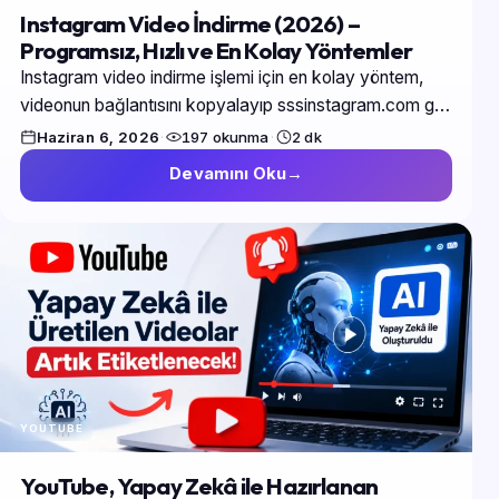
Instagram Video İndirme (2026) –
Programsız, Hızlı ve En Kolay Yöntemler
Instagram video indirme işlemi için en kolay yöntem,
videonun bağlantısını kopyalayıp sssinstagram.com gibi
bir siteye yapıştırmaktır. Bu sayede herhangi bir
Haziran 6, 2026
·
197 okunma
·
2 dk
uygulama indirmeden…
Devamını Oku
YOUTUBE
YouTube, Yapay Zekâ ile Hazırlanan