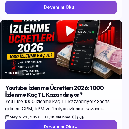
güncel…
Devamını Oku
YOUTUBE
Youtube İzlenme Ücretleri 2026: 1000
İzlenme Kaç TL Kazandırıyor?
YouTube 1000 izlenme kaç TL kazandırıyor? Shorts
gelirleri, CPM, RPM ve 1 milyon izlenme kazancı
hakkında tüm detayları bu rehberde öğrenin.
Mayıs 21, 2026
·
1,1K okunma
·
9 dk
Devamını Oku